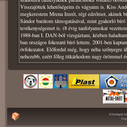
Visszajöttek lehetőségeim és vágyaim is. Kiss Ando
megkerestem Mrena Imrét, régi edzőmet, akinek bí
Sándor barátom támogatásával, mint gyakorló bíró 
tevékenységemet is. (8 évig tanfolyamokat vezettem
1988-ban I. DAN-ból vizsgáztam, közben haladtam a
ban országos fokozatú bíró lettem. 2001-ben kapt
övfokozatot. Előfordul még, hogy néha szőnyegre ál
nehezebb, ezért főleg titkárkodom nagy örömmel és
A honlapot ké
Copy