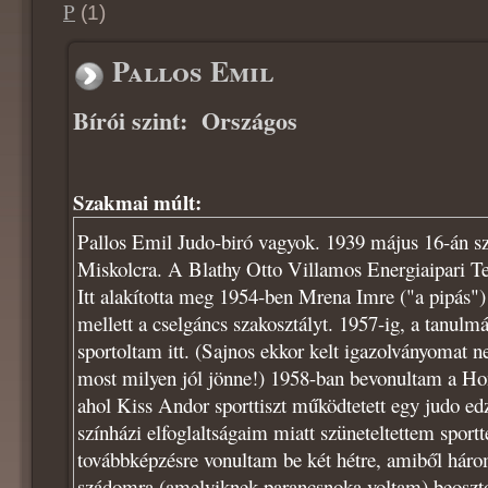
P
(1)
Pallos Emil
Bírói szint:
Országos
Szakmai múlt:
Pallos Emil Judo-biró vagyok. 1939 május 16-án s
Miskolcra. A Blathy Otto Villamos Energiaipari Te
Itt alakította meg 1954-ben Mrena Imre ("a pipás")
mellett a cselgáncs szakosztályt. 1957-ig, a tanul
sportoltam itt. (Sajnos ekkor kelt igazolványomat
most milyen jól jönne!) 1958-ban bevonultam a Hon
ahol Kiss Andor sporttiszt működtetett egy judo ed
színházi elfoglaltságaim miatt szüneteltettem spor
továbbképzésre vonultam be két hétre, amiből három
szádomra (amelyiknek parancsnoka voltam) beosztot