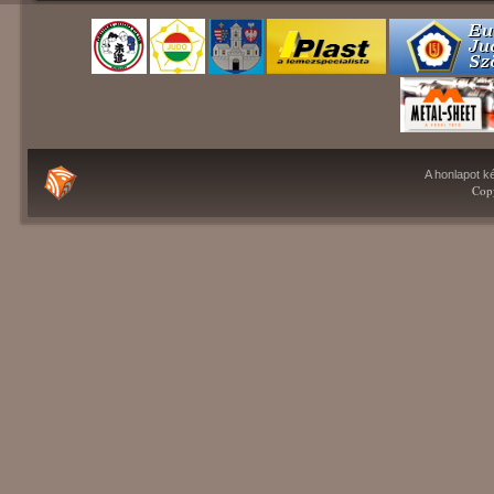
A honlapot ké
Copy