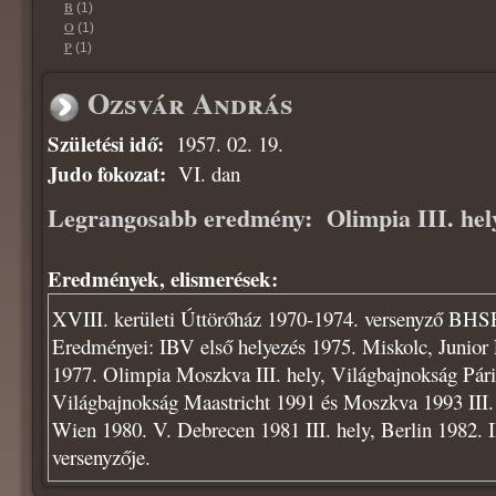
B
(1)
O
(1)
P
(1)
Ozsvár András
Születési idő:
1957. 02. 19.
Judo fokozat:
VI. dan
Legrangosabb eredmény:
Olimpia III. he
Eredmények, elismerések:
XVIII. kerületi Úttörőház 1970-1974. versenyző BHS
Eredményei: IBV első helyezés 1975. Miskolc, Junior
1977. Olimpia Moszkva III. hely, Világbajnokság Pári
Világbajnokság Maastricht 1991 és Moszkva 1993 III.
Wien 1980. V. Debrecen 1981 III. hely, Berlin 1982. II
versenyzője.